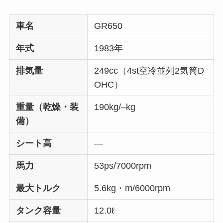
車名
GR650
年式
1983年
排気量
249cc（4st空冷並列2気筒D
OHC）
重量（乾燥・装
190kg/–kg
備）
シート高
—
馬力
53ps/7000rpm
最大トルク
5.6kg・m/6000rpm
タンク容量
12.0ℓ