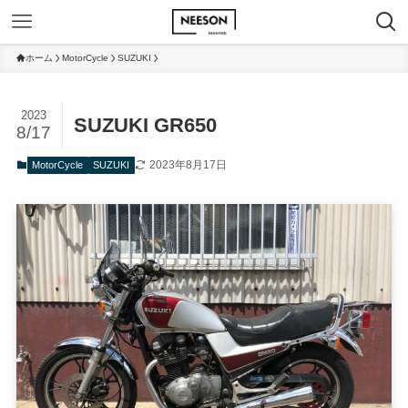
ホーム
MotorCycle
SUZUKI
2023
SUZUKI GR650
8/17
2023年8月17日
MotorCycle
SUZUKI